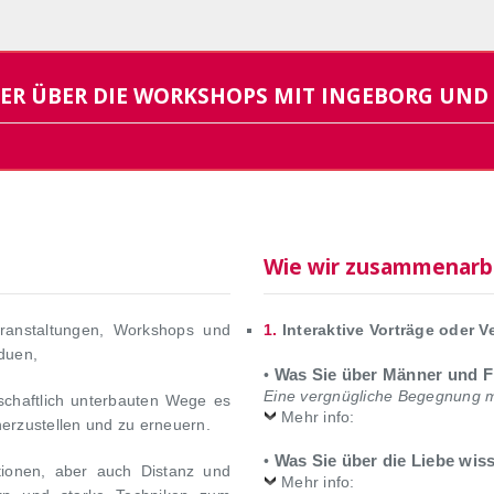
ER ÜBER DIE WORKSHOPS MIT INGEBORG UND 
Wie wir zusammenarb
eranstaltungen, Workshops und
1.
Interaktive Vorträge oder V
duen,
Was Sie über Männer und Fr
•
Eine vergnügliche Begegnung 
schaftlich unterbauten Wege es
Mehr info:
erzustellen und zu erneuern.
Was Sie über die Liebe wis
•
ationen, aber auch Distanz und
Mehr info: