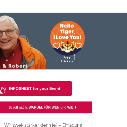
borg
&
Robert
INFOSHEET for your Event
Scroll nach: WARUM, FÜR WEN und WIE ⬇
‘Wir zwei- stärker denn je!’ – Einladung