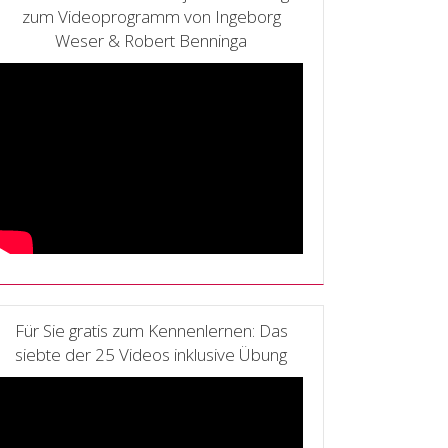
zum Videoprogramm von Ingeborg
Weser & Robert Benninga
Für Sie gratis zum Kennenlernen: Das
siebte der 25 Videos inklusive Übung