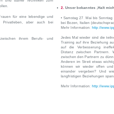
gern und starke Techniken zum
llen.
2
.
Unser bekanntes ‚Halt mich
rauen für eine lebendige und
•
Samstag
27. Mai bis Sonntag
m Privatleben, aber auch bei
bei Bozen, Italien (deutschsprach
Mehr Information:
http://www.ip
Jedes Mal wieder sind die teil
 zwischen ihrem Berufs- und
Training auf ihre Beziehung au
auf die Verbesserung ineffe
Distanz zwischen Partnern. 
zwischen den Partnern zu dünn
Anderen im Streit etwas wichti
können wir wieder offen und 
einander vergeben? Und wie
langfristigen Beziehungen span
Mehr Information:
http://www.ip