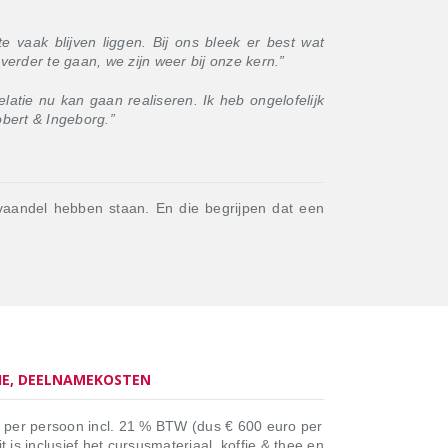
 vaak blijven liggen. Bij ons bleek er best wat
verder te gaan, we zijn weer bij onze kern.
”
atie nu kan gaan realiseren. Ik heb ongelofelijk
obert & Ingeborg.”
t vaandel hebben staan. En die begrijpen dat een
TIE, DEELNAMEKOSTEN
per persoon incl. 21 % BTW (dus € 600 euro per
 is inclusief het cursusmateriaal, koffie & thee en