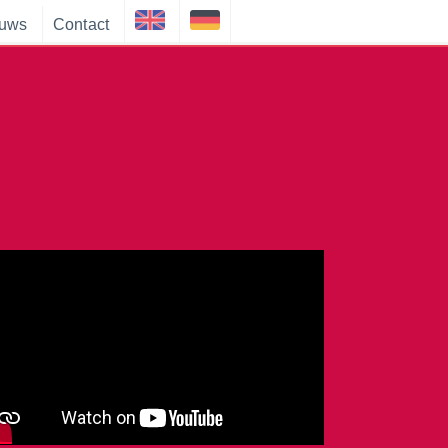
uws
Contact