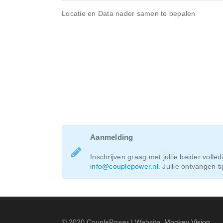
Locatie en Data nader samen te bepalen
Aanmelding
Inschrijven graag met jullie beider vol
info@couplepower.nl
. Jullie ontvangen t
© 2020 CouplePower | Website
Monkey Vision