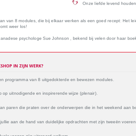
Onze liefde levend houden
n van 8 modules, die bij elkaar werken als een goed recept: Het le
komt weer los!
anadese psychologe Sue Johnson , bekend bij velen door haar boe
SHOP IN ZIJN WERK?
 een programma van 8 uitgedokterde en bewezen modules.
 op uitnodigende en inspirerende wijze (plenair).
van paren die praten over de onderwerpen die in het weekend aan b
jullie aan de hand van duidelijke opdrachten met zijn tweeën voeren 
uele vragen zijn uiteraard welkom.