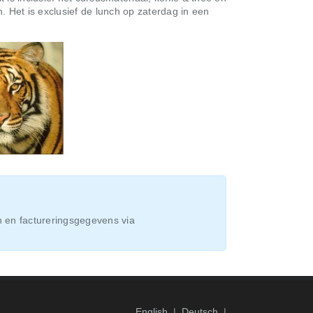
. Het is exclusief de lunch op zaterdag in een
n en factureringsgegevens via
English
|
Deutsch
|