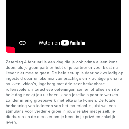
Zaterdag 4 februari is een dag die je ook prima alleen kunt
doen, als je geen partner hebt of je partner er voor kiest nu
liever niet mee te gaan. De hele set-up is daar ook volledig op
ingesteld door unieke mix van prachtige en krachtige plenaire
stukken, video’s, Ingeborg met drie zeer herkenbare
rollenspelen, interactieve oefeningen samen of alleen en de
hele dag nodigt jou uit heerlijk aan jezelf/als paar te werken,
zonder in enig groepswerk met elkaar te komen. De totale
herkenning van iedereen van het materiaal is juist wel een
stimulans voor verder e groei in jouw relatie met je zelf, je
dierbaren en de mensen om je heen in je privé en zakelijk
leven.