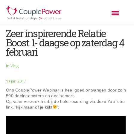
Zeer inspirerende Relatie
Boost 1- daagse op zaterdag 4
februari
in
Vlog
17
jan 2017
Ons CouplePower Webinar is heel goed ontvangen door zo’n
500 deelneemsters en deelnemers.
Op veler verzoek hierbij de hele recording via deze YouTube
link, ‘kijk maar of je kijkt
’: