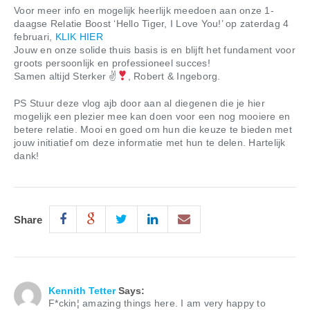
Voor meer info en mogelijk heerlijk meedoen aan onze 1-
daagse Relatie Boost ‘Hello Tiger, I Love You!’ op zaterdag 4
februari,
KLIK HIER
Jouw en onze solide thuis basis is en blijft het fundament voor
groots persoonlijk en professioneel succes!
Samen altijd Sterker ✌
, Robert & Ingeborg.
PS Stuur deze vlog ajb door aan al diegenen die je hier
mogelijk een plezier mee kan doen voor een nog mooiere en
betere relatie. Mooi en goed om hun die keuze te bieden met
jouw initiatief om deze informatie met hun te delen. Hartelijk
dank!
Share
Comments
Juni 19, 2020 At 4:11 Pm
Kennith Tetter
Says:
F*ckin¦ amazing things here. I am very happy to