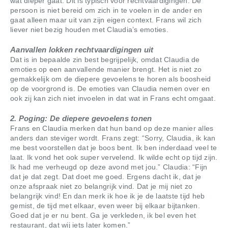
wat dieper gaat. Dit is typisch voor rechtvaardigingen: De
persoon is niet bereid om zich in te voelen in de ander en
gaat alleen maar uit van zijn eigen context. Frans wil zich
liever niet bezig houden met Claudia’s emoties.
Aanvallen lokken rechtvaardigingen uit
Dat is in bepaalde zin best begrijpelijk, omdat Claudia de
emoties op een aanvallende manier brengt. Het is niet zo
gemakkelijk om de diepere gevoelens te horen als boosheid
op de voorgrond is. De emoties van Claudia nemen over en
ook zij kan zich niet invoelen in dat wat in Frans echt omgaat.
2. Poging: De diepere gevoelens tonen
Frans en Claudia merken dat hun band op deze manier alles
anders dan steviger wordt. Frans zegt: “Sorry, Claudia, ik kan
me best voorstellen dat je boos bent. Ik ben inderdaad veel te
laat. Ik vond het ook super vervelend. Ik wilde echt op tijd zijn.
Ik had me verheugd op deze avond met jou.” Claudia: “Fijn
dat je dat zegt. Dat doet me goed. Ergens dacht ik, dat je
onze afspraak niet zo belangrijk vind. Dat je mij niet zo
belangrijk vind! En dan merk ik hoe ik je de laatste tijd heb
gemist, de tijd met elkaar, even weer bij elkaar bijtanken.
Goed dat je er nu bent. Ga je verkleden, ik bel even het
restaurant, dat wij iets later komen.”