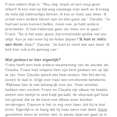
Frans ademt diep in: “Nou zeg, maak uit een mug geen
olifant! Ik kon niet op tijd weg vanwege mijn werk en ik kreeg
de hele tijd telefoontjes binnen. Ik kon er niets aan doen. Ik
schiet even andere kleren aan en dan gaan we.” Claudia: “Je
had wel even kunnen bellen, maar nee, je hebt andere
prioriteiten. Ik heb helemaal geen zin meer om te gaan.”
Frans: “Nu is het even goed, dat emotionele gedoe van jou
Ik kon er niets
altijd. Kan je niet even bij de feiten blijven?
aan doen
, klaar!” Claudia: “Je kunt er nooit iets aan doen. Ik
heb hier ook echt genoeg van.”
Wat gebeurt er hier eigenlijk?
Frans heeft een hele andere waarneming van de situatie als
Claudia. Frans had volgens hem zijn best gedaan om op tijd
te zijn. Voor Claudia speelt iets heel anders: Het feit dat hij
(weer) te laat is, krijgt voor haar een emotionele betekenis:
‘Blijkbaar ben ik niet belangrijk voor jou.’ Haar emoties
hebben een context: Frans en Claudia zijn elkaar de laatste
weken een beetje te veel kwijt geraakt, de afspraak gaf haar
het gevoel dat ze de band met elkaar weer konden
verstevigen. Daarom is het zo erg voor haar, dat hij te laat
komt. Eigenlijk is ze bang dat hij haar wens niet deelt.
Deze
gevoelens toont ze echter niet. In plaats daarvan gaat ze in