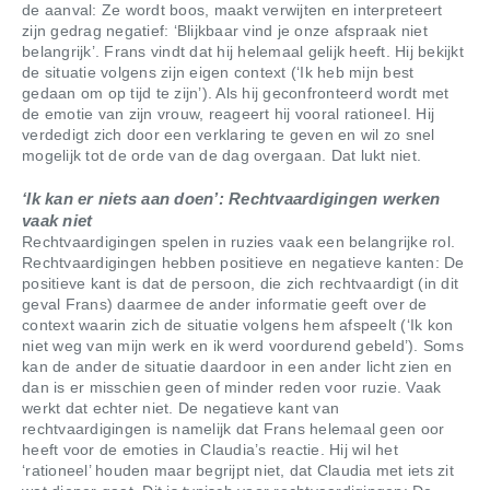
de aanval: Ze wordt boos, maakt verwijten en interpreteert
zijn gedrag negatief: ‘Blijkbaar vind je onze afspraak niet
belangrijk’. Frans vindt dat hij helemaal gelijk heeft. Hij bekijkt
de situatie volgens zijn eigen context (‘Ik heb mijn best
gedaan om op tijd te zijn’). Als hij geconfronteerd wordt met
de emotie van zijn vrouw, reageert hij vooral rationeel. Hij
verdedigt zich door een verklaring te geven en wil zo snel
mogelijk tot de orde van de dag overgaan. Dat lukt niet.
‘Ik kan er niets aan doen’: Rechtvaardigingen werken
vaak niet
Rechtvaardigingen spelen in ruzies vaak een belangrijke rol.
Rechtvaardigingen hebben positieve en negatieve kanten: De
positieve kant is dat de persoon, die zich rechtvaardigt (in dit
geval Frans) daarmee de ander informatie geeft over de
context waarin zich de situatie volgens hem afspeelt (‘Ik kon
niet weg van mijn werk en ik werd voordurend gebeld’). Soms
kan de ander de situatie daardoor in een ander licht zien en
dan is er misschien geen of minder reden voor ruzie. Vaak
werkt dat echter niet. De negatieve kant van
rechtvaardigingen is namelijk dat Frans helemaal geen oor
heeft voor de emoties in Claudia’s reactie. Hij wil het
‘rationeel’ houden maar begrijpt niet, dat Claudia met iets zit