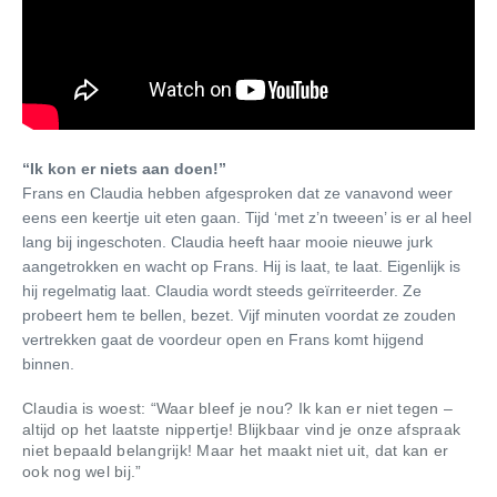
“Ik kon er niets aan doen!”
Frans en Claudia hebben afgesproken dat ze vanavond weer
eens een keertje uit eten gaan. Tijd ‘met z’n tweeen’ is er al heel
lang bij ingeschoten. Claudia heeft haar mooie nieuwe jurk
aangetrokken en wacht op Frans. Hij is laat, te laat. Eigenlijk is
hij regelmatig laat. Claudia wordt steeds geïrriteerder. Ze
probeert hem te bellen, bezet. Vijf minuten voordat ze zouden
vertrekken gaat de voordeur open en Frans komt hijgend
binnen.
Claudia is woest: “Waar bleef je nou? Ik kan er niet tegen –
altijd op het laatste nippertje! Blijkbaar vind je onze afspraak
niet bepaald belangrijk! Maar het maakt niet uit, dat kan er
ook nog wel bij.”